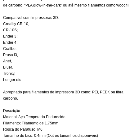
de carbono, "PLA glow-in-the-dark" ou até mesmo filamentos como woodfill.
Compatível com Impressoras 3D:
Creality CR-10;
CR-10S;
Ender 3;
Ender 4;
Craftbot;
Prusa i3;
Anet,
Bluer,
Tronxy,
Longer etc...
Apropriado para filamentos de Impressora 3D como: PEI, PEEK ou fibra
carbono.
Descrição:
Material: Aço Temperado Endurecido
Filamento: Filamento de 1.75mm
Rosca do Parafuso: M6
Tamanho do bico: 0.4mm (Outros tamanhos disponíveis)