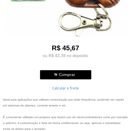
R$
45,67
ou R$
43,39
no depósito
.
Comprar
Calcular o frete
Ideal para aplicações que utilizam comunicação por rádio frequência, podendo ser usado
em sistemas de alarmes, controle remoto e etc.
É comumente utilizado em projetos que fazem uso de microcontroladores como por exemplo
o arduíno. A comunicação é feita de forma unidirecional, ou seja, apenas o transmissor
envia os dados para o receptor.