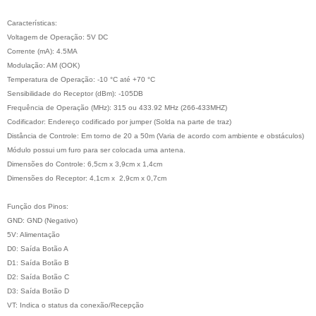
Características:
Voltagem de Operação: 5V DC
Corrente (mA): 4.5MA
Modulação: AM (OOK)
Temperatura de Operação: -10 °C até +70 °C
Sensibilidade do Receptor (dBm): -105DB
Frequência de Operação (MHz): 315 ou 433.92 MHz (266-433MHZ)
Codificador: Endereço codificado por jumper (Solda na parte de traz)
Distância de Controle: Em torno de 20 a 50m (Varia de acordo com ambiente e obstáculos)
Módulo possui um furo para ser colocada uma antena.
Dimensões do Controle: 6,5cm x 3,9cm x 1,4cm
Dimensões do Receptor: 4,1cm x 2,9cm x 0,7cm
Função dos Pinos:
GND: GND (Negativo)
5V: Alimentação
D0: Saída Botão A
D1: Saída Botão B
D2: Saída Botão C
D3: Saída Botão D
VT: Indica o status da conexão/Recepção