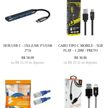
HUB USB C - 1X4 (USB 3*1/USB
CABO TIPO C MOBILE - 5GB
2*3)
FLAT - 1.20M - PRETO
R$
58,09
R$
30,86
ou R$
55,19
no depósito
ou R$
29,32
no depósito