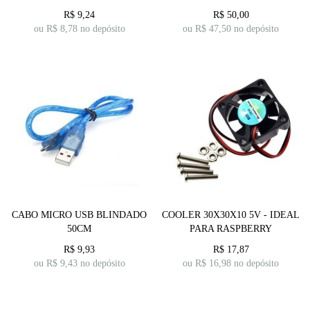
R$
9,24
R$
50,00
ou R$
8,78
no depósito
ou R$
47,50
no depósito
CABO MICRO USB BLINDADO
COOLER 30X30X10 5V - IDEAL
50CM
PARA RASPBERRY
R$
9,93
R$
17,87
ou R$
9,43
no depósito
ou R$
16,98
no depósito