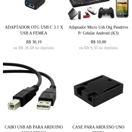
ADAPTADOR OTG USB C 3.1 X
Adaptador Micro Usb Otg Pendrive
USB A FEMEA
P/ Celular Android (K3)
R$
30,19
R$
10,00
ou R$
28,68
no depósito
ou R$
9,50
no depósito
CABO USB AB PARA ARDUINO
CASE PARA ARDUINO UNO