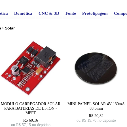
tica
Domótica
CNC & 3D
Fonte
Prototipagem
Compo
e
›
Solar
MODULO CARREGADOR SOLAR
MINI PAINEL SOLAR 4V 130mA
PARA BATERIAS DE LI-ION -
88.5mm
MPPT
R$
20,82
R$
60,16
ou R$
19,78
no depósito
ou R$
57,15
no depósito