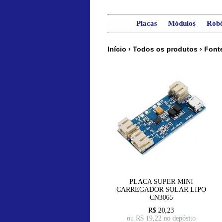
Placas
Módulos
Robó
Início
›
Todos os produtos
›
Font
PLACA SUPER MINI
CARREGADOR SOLAR LIPO
CN3065
R$
20,23
ou R$
19,22
no depósito