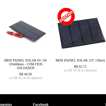
MINI PAINEL SOLAR 6V 1W
MINI PAINEL SOLAR 12V 150mA
110x60mm - COM FIOS
R$
62,72
SOLDADOS
ou R$
59,58
no depósito
R$
44,50
ou R$
42,28
no depósito
amentos
Facebook