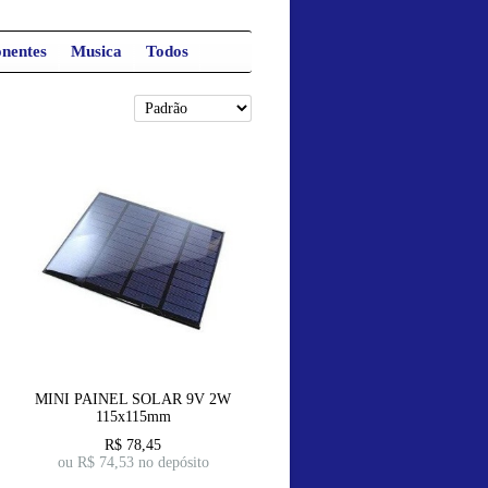
nentes
Musica
Todos
MINI PAINEL SOLAR 9V 2W
115x115mm
R$
78,45
ou R$
74,53
no depósito