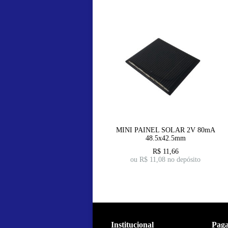
MINI PAINEL SOLAR 2V 80mA
48.5x42.5mm
R$
11,66
ou R$
11,08
no depósito
Institucional
Pag