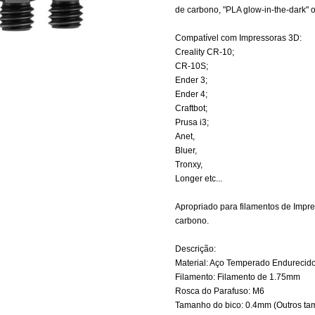
de carbono, "PLA glow-in-the-dark" 
Compatível com Impressoras 3D:
Creality CR-10;
CR-10S;
Ender 3;
Ender 4;
Craftbot;
Prusa i3;
Anet,
Bluer,
Tronxy,
Longer etc...
Apropriado para filamentos de Impr
carbono.
Descrição:
Material: Aço Temperado Endurecid
Filamento: Filamento de 1.75mm
Rosca do Parafuso: M6
Tamanho do bico: 0.4mm (Outros ta