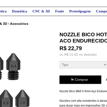
tica
Domótica
CNC & 3D
Fonte
Prototipagem
Compo
& 3D
›
Acessórios
NOZZLE BICO HOT
ACO ENDURECID
R$
22,79
ou R$
21,65
no depósito
.
Comprar
Nozzle Bico Mk8 0.4mm Aço Endurec
Nozzles com alta resistentes à abra
para durar mais em impressões 3D co