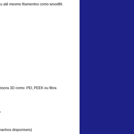
ou até mesmo filamentos como woodfill.
essora 3D como: PEI, PEEK ou fibra
o
manhos disponíveis)