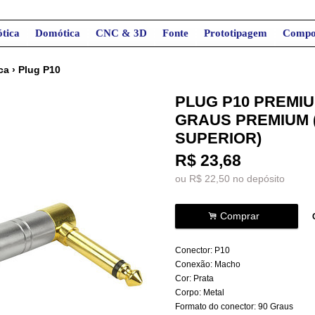
tica
Domótica
CNC & 3D
Fonte
Prototipagem
Compo
ca
›
Plug P10
PLUG P10 PREMIU
GRAUS PREMIUM 
SUPERIOR)
R$
23,68
ou R$
22,50
no depósito
.
Comprar
Conector: P10
Conexão: Macho
Cor: Prata
Corpo: Metal
Formato do conector: 90 Graus