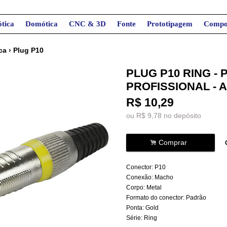
tica
Domótica
CNC & 3D
Fonte
Prototipagem
Compo
ca
›
Plug P10
PLUG P10 RING -
PROFISSIONAL -
R$
10,29
ou R$
9,78
no depósito
.
Comprar
Conector: P10
Conexão: Macho
Corpo: Metal
Formato do conector: Padrão
Ponta: Gold
Série: Ring