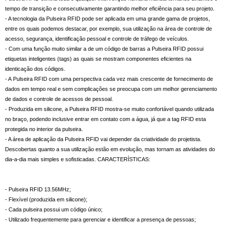
tempo de transição e consecutivamente garantindo melhor eficiência para seu projeto.
- A tecnologia da Pulseira RFID pode ser aplicada em uma grande gama de projetos,
entre os quais podemos destacar, por exemplo, sua utilização na área de controle de
acesso, segurança, identificação pessoal e controle de tráfego de veículos.
- Com uma função muito similar a de um código de barras a Pulseira RFID possui
etiquetas inteligentes (tags) as quais se mostram componentes eficientes na
identicação dos códigos.
- A Pulseira RFID com uma perspectiva cada vez mais crescente de fornecimento de
dados em tempo real e sem complicações se preocupa com um melhor gerenciamento
de dados e controle de acessos de pessoal.
- Produzida em silicone, a Pulseira RFID mostra-se muito confortável quando utilizada
no braço, podendo inclusive entrar em contato com a água, já que a tag RFID esta
protegida no interior da pulseira.
- A área de aplicação da Pulseira RFID vai depender da criatividade do projetista.
Descobertas quanto a sua utilização estão em evolução, mas tornam as atividades do
dia-a-dia mais simples e sofisticadas. CARACTERÍSTICAS:
- Pulseira RFID 13.56MHz;
- Flexível (produzida em silicone);
- Cada pulseira possui um código único;
- Utilizado frequentemente para gerenciar e identificar a presença de pessoas;