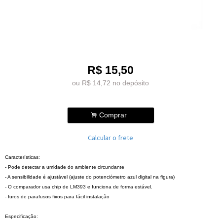
R$
15,50
ou R$
14,72
no depósito
.
Comprar
Calcular o frete
Características:
- Pode detectar a umidade do ambiente circundante
- A sensibilidade é ajustável (ajuste do potenciómetro azul digital na figura)
- O comparador usa chip de LM393 e funciona de forma estável.
- furos de parafusos fixos para fácil instalação
Especificação: