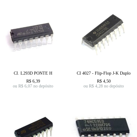
CI. L293D PONTE H
CI 4027 - Flip-Flop J-K Duplo
R$
6,39
R$
4,50
ou R$
6,07
no depósito
ou R$
4,28
no depósito