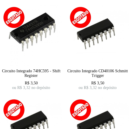
Circuito Integrado 74HC595 - Shift
Circuito Integrado CD40106 Schmitt
Register
Trigger
R$
3,50
R$
3,50
ou R$
3,32
no depósito
ou R$
3,32
no depósito