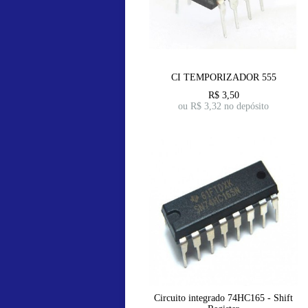
CI TEMPORIZADOR 555
R$
3,50
ou R$
3,32
no depósito
Circuito integrado 74HC165 - Shift