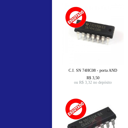
C.I. SN 74HC08 - porta AND
R$
3,50
ou R$
3,32
no depósito