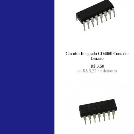
Circuito Integrado CD4060 Contador
Binario
R$
3,50
ou R$
3,32
no depósito