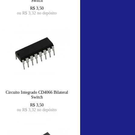
Switch
R$
3,50
ou R$
3,32
no depósito
Circuito Integrado CD4066 Bilateral
Switch
R$
3,50
ou R$
3,32
no depósito