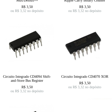
Mux/Demux++
Ripple Carry Binary Counter
R$
3,50
R$
3,50
ou R$
3,32
no depósito
ou R$
3,32
no depósito
Circuito Integrado CD4094 Shift-
Circuito Integrado CD4070 XOR
and-Store Bus Register
R$
3,50
R$
3,50
ou R$
3,32
no depósito
ou R$
3,32
no depósito