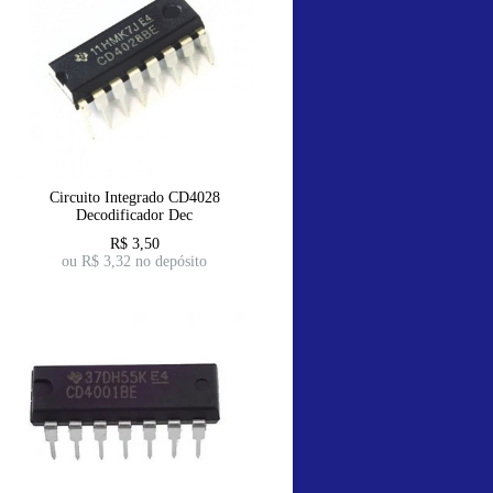
Circuito Integrado CD4028
Decodificador Dec
R$
3,50
ou R$
3,32
no depósito