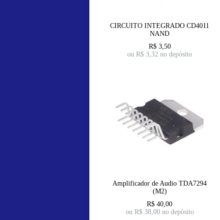
CIRCUITO INTEGRADO CD4011
NAND
R$
3,50
ou R$
3,32
no depósito
Amplificador de Audio TDA7294
(M2)
R$
40,00
ou R$
38,00
no depósito