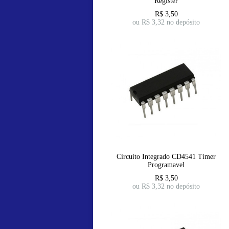
Register
R$
3,50
ou R$
3,32
no depósito
Circuito Integrado CD4541 Timer
Programavel
R$
3,50
ou R$
3,32
no depósito