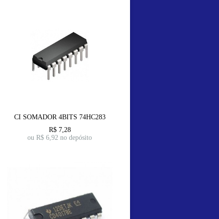
CI SOMADOR 4BITS 74HC283
R$
7,28
ou R$
6,92
no depósito