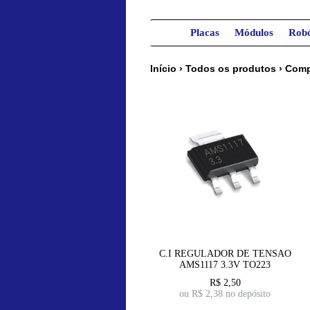
Placas
Módulos
Robó
Início
›
Todos os produtos
›
Comp
C.I REGULADOR DE TENSAO
AMS1117 3.3V TO223
R$
2,50
ou R$
2,38
no depósito