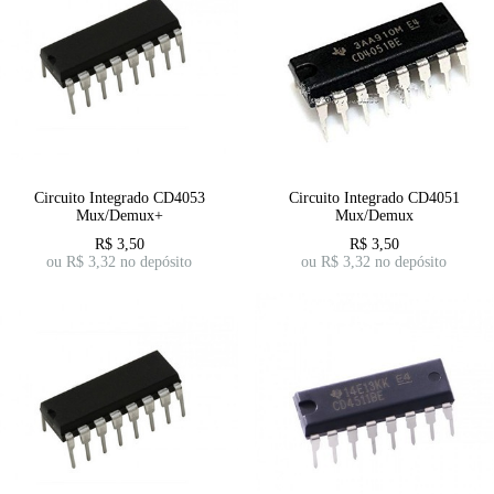
Circuito Integrado CD4053
Circuito Integrado CD4051
Mux/Demux+
Mux/Demux
R$
3,50
R$
3,50
ou R$
3,32
no depósito
ou R$
3,32
no depósito