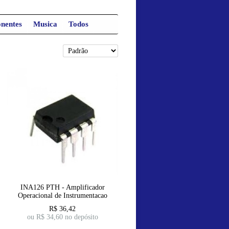
nentes
Musica
Todos
INA126 PTH - Amplificador
Operacional de Instrumentacao
R$
36,42
ou R$
34,60
no depósito