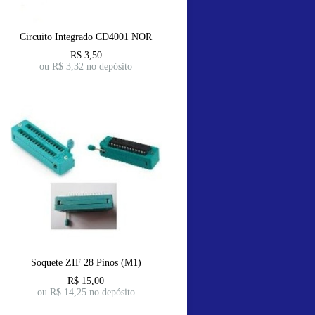
Circuito Integrado CD4001 NOR
R$
3,50
ou R$
3,32
no depósito
Soquete ZIF 28 Pinos (M1)
R$
15,00
ou R$
14,25
no depósito