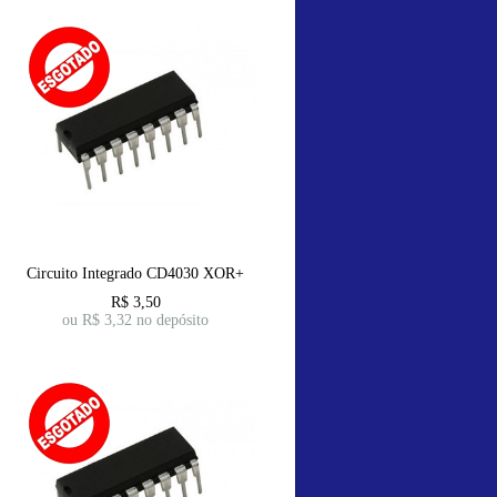
Circuito Integrado CD4030 XOR+
R$
3,50
ou R$
3,32
no depósito