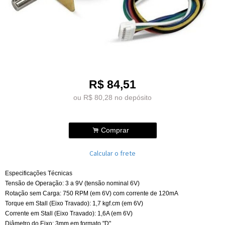
R$
84,51
ou R$
80,28
no depósito
.
Comprar
Calcular o frete
Especificações Técnicas
Tensão de Operação: 3 a 9V (tensão nominal 6V)
Rotação sem Carga: 750 RPM (em 6V) com corrente de 120mA
Torque em Stall (Eixo Travado): 1,7 kgf.cm (em 6V)
Corrente em Stall (Eixo Travado): 1,6A (em 6V)
Diâmetro do Eixo: 3mm em formato "D"