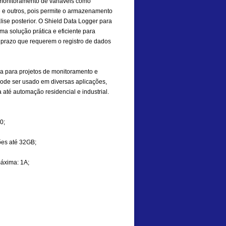
 monitoramento de variáveis como
 e outros, pois permite o armazenamento
ise posterior. O Shield Data Logger para
 solução prática e eficiente para
 prazo que requerem o registro de dados
sa para projetos de monitoramento e
pode ser usado em diversas aplicações,
a até automação residencial e industrial.
0;
tões até 32GB;
máxima: 1A;