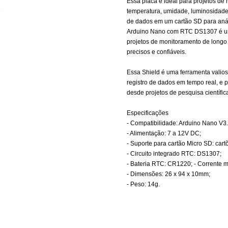
Essa placa é ideal para projetos de
temperatura, umidade, luminosidade
de dados em um cartão SD para anál
Arduino Nano com RTC DS1307 é uma
projetos de monitoramento de longo
precisos e confiáveis.
Essa Shield é uma ferramenta valio
registro de dados em tempo real, e 
desde projetos de pesquisa científic
Especificações
- Compatibilidade: Arduino Nano V3.
- Alimentação: 7 a 12V DC;
- Suporte para cartão Micro SD: car
- Circuito integrado RTC: DS1307;
- Bateria RTC: CR1220; - Corrente 
- Dimensões: 26 x 94 x 10mm;
- Peso: 14g.