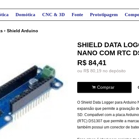
tica
Domótica
CNC & 3D
Fonte
Prototipagem
Compo
as
›
Shield Arduino
SHIELD DATA LO
NANO COM RTC D
R$
84,41
ou R$
80,19
no depósito
.
Comprar
O Shield Data Logger para Arduin
expansão que permite a gravação d
SD. Compatível com a placa Arduino
(RTC) DS1307 que permite a marcaç
também possui um conector de bater