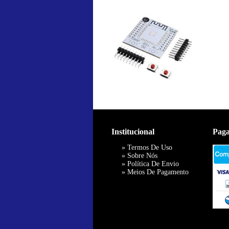
Institucional
Pag
»
Termos De Uso
»
Sobre Nós
»
Política De Envio
»
Meios De Pagamento