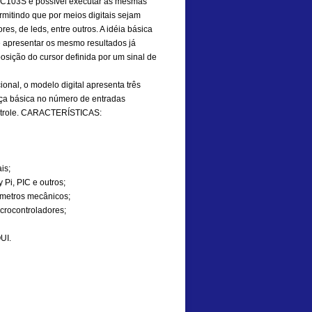
9C103S é possível executar as mesmas
mitindo que por meios digitais sejam
res, de leds, entre outros. A idéia básica
 apresentar os mesmo resultados já
osição do cursor definida por um sinal de
onal, o modelo digital apresenta três
nça básica no número de entradas
controle. CARACTERÍSTICAS:
is;
 Pi, PIC e outros;
ômetros mecânicos;
icrocontroladores;
UI.