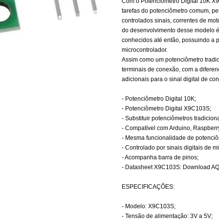
Com o Potenciômetro Digital 10K X
tarefas do potenciômetro comum, per
controlados sinais, correntes de moto
do desenvolvimento desse modelo é
conhecidos até então, possuindo a p
microcontrolador.
Assim como um potenciômetro tradici
terminais de conexão, com a difere
adicionais para o sinal digital de 
- Potenciômetro Digital 10K;
- Potenciômetro Digital X9C103S;
- Substituir potenciômetros tradiciona
- Compatível com Arduino, Raspberry
- Mesma funcionalidade de potenci
- Controlado por sinais digitais de m
- Acompanha barra de pinos;
- Datasheet X9C103S: Download AQ
ESPECIFICAÇÕES:
- Modelo: X9C103S;
- Tensão de alimentação: 3V a 5V;